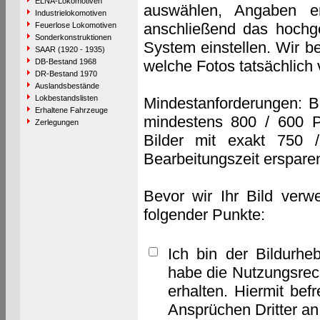
ELNA-Lokomotiven
auswählen, Angaben e
Industrielokomotiven
anschließend das hochge
Feuerlose Lokomotiven
Sonderkonstruktionen
System einstellen. Wir b
SAAR (1920 - 1935)
DB-Bestand 1968
welche Fotos tatsächlich
DR-Bestand 1970
Auslandsbestände
Lokbestandslisten
Mindestanforderungen: B
Erhaltene Fahrzeuge
mindestens 800 / 600 P
Zerlegungen
Bilder mit exakt 750 
Bearbeitungszeit erspare
Bevor wir Ihr Bild verw
folgender Punkte:
Ich bin der Bildurhe
habe die Nutzungsrec
erhalten. Hiermit bef
Ansprüchen Dritter a