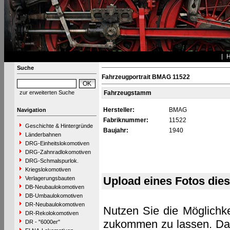
Suche
Fahrzeugportrait BMAG 11522
zur erweiterten Suche
Fahrzeugstamm
Hersteller:
BMAG
Navigation
Fabriknummer:
11522
Geschichte & Hintergründe
Baujahr:
1940
Länderbahnen
DRG-Einheitslokomotiven
DRG-Zahnradlokomotiven
DRG-Schmalspurlok.
Kriegslokomotiven
Upload eines Fotos die
Verlagerungsbauten
DB-Neubaulokomotiven
DB-Umbaulokomotiven
DR-Neubaulokomotiven
Nutzen Sie die Möglichke
DR-Rekolokomotiven
zukommen zu lassen. Das 
DR - "6000er"