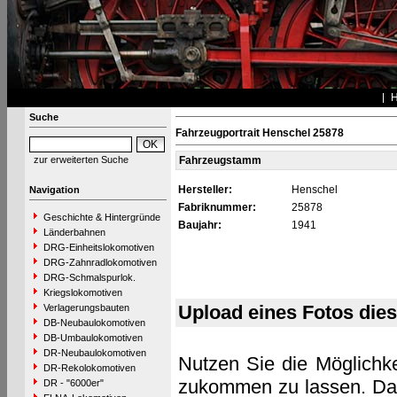
Suche
Fahrzeugportrait Henschel 25878
zur erweiterten Suche
Fahrzeugstamm
Hersteller:
Henschel
Navigation
Fabriknummer:
25878
Geschichte & Hintergründe
Baujahr:
1941
Länderbahnen
DRG-Einheitslokomotiven
DRG-Zahnradlokomotiven
DRG-Schmalspurlok.
Kriegslokomotiven
Upload eines Fotos die
Verlagerungsbauten
DB-Neubaulokomotiven
DB-Umbaulokomotiven
DR-Neubaulokomotiven
Nutzen Sie die Möglichke
DR-Rekolokomotiven
zukommen zu lassen. Das 
DR - "6000er"