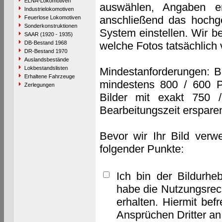
ELNA-Lokomotiven
auswählen, Angaben e
Industrielokomotiven
anschließend das hochge
Feuerlose Lokomotiven
Sonderkonstruktionen
System einstellen. Wir b
SAAR (1920 - 1935)
DB-Bestand 1968
welche Fotos tatsächlich
DR-Bestand 1970
Auslandsbestände
Lokbestandslisten
Mindestanforderungen: B
Erhaltene Fahrzeuge
mindestens 800 / 600 P
Zerlegungen
Bilder mit exakt 750 
Bearbeitungszeit erspare
Bevor wir Ihr Bild verw
folgender Punkte:
Ich bin der Bildurhe
habe die Nutzungsrec
erhalten. Hiermit bef
Ansprüchen Dritter a