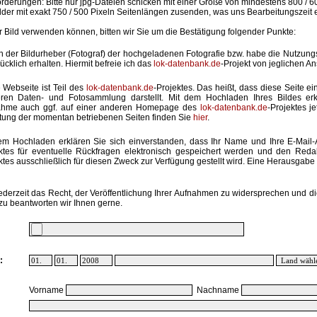
rderungen: Bitte nur jpg-Dateien schicken mit einer Größe von mindestens 800 / 6
lder mit exakt 750 / 500 Pixeln Seitenlängen zusenden, was uns Bearbeitungszeit 
hr Bild verwenden können, bitten wir Sie um die Bestätigung folgender Punkte:
in der Bildurheber (Fotograf) der hochgeladenen Fotografie bzw. habe die Nutzun
ücklich erhalten. Hiermit befreie ich das
lok-datenbank.de
-Projekt von jeglichen A
 Webseite ist Teil des
lok-datenbank.de
-Projektes. Das heißt, dass diese Seite ei
ren Daten- und Fotosammlung darstellt. Mit dem Hochladen Ihres Bildes erk
ahme auch ggf. auf einer anderen Homepage des
lok-datenbank.de
-Projektes j
stung der momentan betriebenen Seiten finden Sie
hier
.
em Hochladen erklären Sie sich einverstanden, dass Ihr Name und Ihre E-Mail
ktes für eventuelle Rückfragen elektronisch gespeichert werden und den Red
ktes ausschließlich für diesen Zweck zur Verfügung gestellt wird. Eine Herausgabe an
ederzeit das Recht, der Veröffentlichung Ihrer Aufnahmen zu widersprechen und di
zu beantworten wir Ihnen gerne.
:
Vorname
Nachname