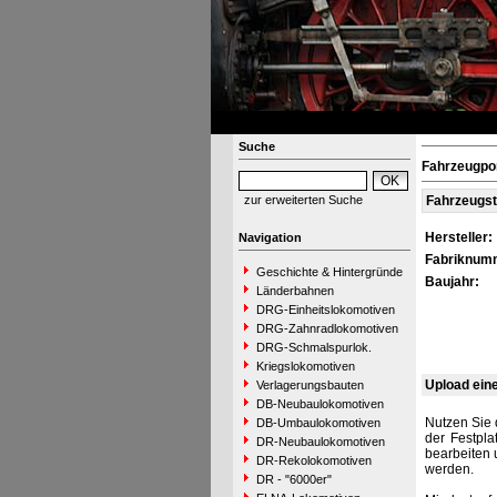
Suche
Fahrzeugpo
zur erweiterten Suche
Fahrzeugs
Hersteller:
Navigation
Fabriknum
Geschichte & Hintergründe
Baujahr:
Länderbahnen
DRG-Einheitslokomotiven
DRG-Zahnradlokomotiven
DRG-Schmalspurlok.
Kriegslokomotiven
Upload ein
Verlagerungsbauten
DB-Neubaulokomotiven
Nutzen Sie 
DB-Umbaulokomotiven
der Festpla
DR-Neubaulokomotiven
bearbeiten 
DR-Rekolokomotiven
werden.
DR - "6000er"