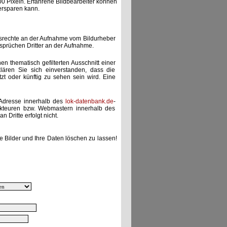
00 Pixeln. Erfahrene Bildbearbeiter können
ersparen kann.
gsrechte an der Aufnahme vom Bildurheber
nsprüchen Dritter an der Aufnahme.
nen thematisch gefilterten Ausschnitt einer
lären Sie sich einverstanden, dass die
etzt oder künftig zu sehen sein wird. Eine
-Adresse innerhalb des
lok-datenbank.de
-
akteuren bzw. Webmastern innerhalb des
 Dritte erfolgt nicht.
e Bilder und Ihre Daten löschen zu lassen!