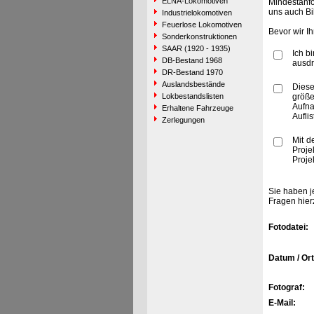
ELNA-Lokomotiven
Mindestanfo
uns auch Bi
Industrielokomotiven
Feuerlose Lokomotiven
Bevor wir I
Sonderkonstruktionen
SAAR (1920 - 1935)
Ich b
DB-Bestand 1968
ausdr
DR-Bestand 1970
Auslandsbestände
Diese
Lokbestandslisten
größe
Aufn
Erhaltene Fahrzeuge
Aufli
Zerlegungen
Mit d
Proje
Proje
Sie haben j
Fragen hier
Fotodatei:
Datum / Ort
Fotograf:
E-Mail: