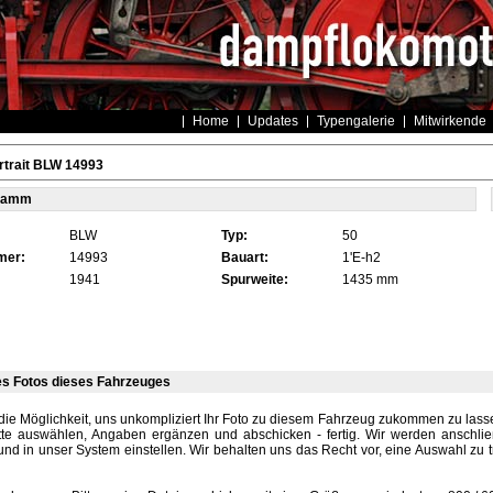
Home
Updates
Typengalerie
Mitwirkende
rtrait BLW 14993
tamm
BLW
Typ:
50
mer:
14993
Bauart:
1'E-h2
1941
Spurweite:
1435 mm
es Fotos dieses Fahrzeuges
die Möglichkeit, uns unkompliziert Ihr Foto zu diesem Fahrzeug zukommen zu lassen
tte auswählen, Angaben ergänzen und abschicken - fertig. Wir werden anschli
und in unser System einstellen. Wir behalten uns das Recht vor, eine Auswahl zu t