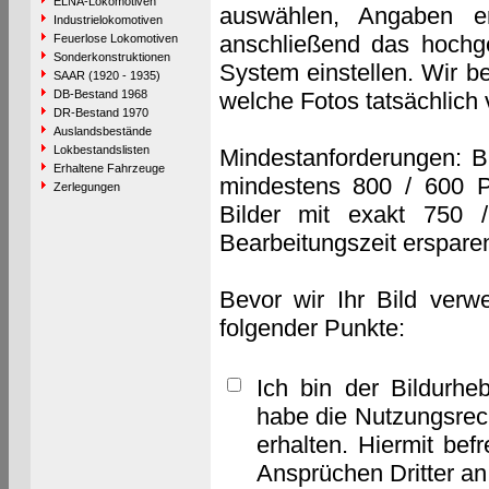
ELNA-Lokomotiven
auswählen, Angaben e
Industrielokomotiven
anschließend das hochge
Feuerlose Lokomotiven
Sonderkonstruktionen
System einstellen. Wir b
SAAR (1920 - 1935)
DB-Bestand 1968
welche Fotos tatsächlich
DR-Bestand 1970
Auslandsbestände
Lokbestandslisten
Mindestanforderungen: B
Erhaltene Fahrzeuge
mindestens 800 / 600 P
Zerlegungen
Bilder mit exakt 750 
Bearbeitungszeit erspare
Bevor wir Ihr Bild verw
folgender Punkte:
Ich bin der Bildurhe
habe die Nutzungsrec
erhalten. Hiermit bef
Ansprüchen Dritter a