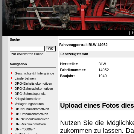
Suche
Fahrzeugportrait BLW 14952
zur erweiterten Suche
Fahrzeugstamm
Hersteller:
BLW
Navigation
Fabriknummer:
14952
Geschichte & Hintergründe
Baujahr:
1940
Länderbahnen
DRG-Einheitslokomotiven
DRG-Zahnradlokomotiven
DRG-Schmalspurlok.
Kriegslokomotiven
Upload eines Fotos die
Verlagerungsbauten
DB-Neubaulokomotiven
DB-Umbaulokomotiven
DR-Neubaulokomotiven
Nutzen Sie die Möglichke
DR-Rekolokomotiven
zukommen zu lassen. Das 
DR - "6000er"