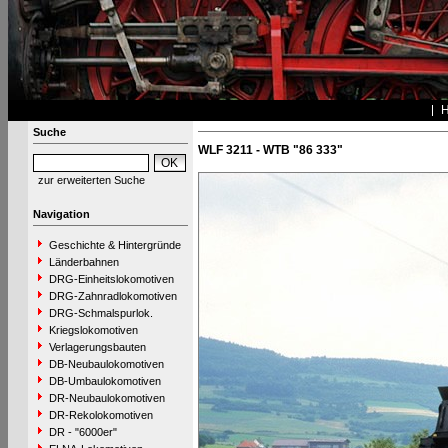
Suche
WLF 3211 - WTB "86 333"
zur erweiterten Suche
Navigation
Geschichte & Hintergründe
Länderbahnen
DRG-Einheitslokomotiven
DRG-Zahnradlokomotiven
DRG-Schmalspurlok.
Kriegslokomotiven
Verlagerungsbauten
DB-Neubaulokomotiven
DB-Umbaulokomotiven
DR-Neubaulokomotiven
DR-Rekolokomotiven
DR - "6000er"