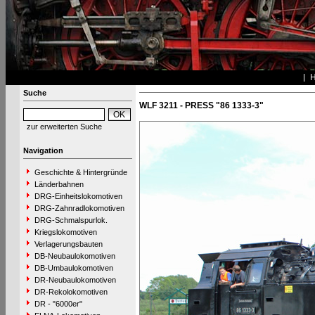
Suche
WLF 3211 - PRESS "86 1333-3"
zur erweiterten Suche
Navigation
Geschichte & Hintergründe
Länderbahnen
DRG-Einheitslokomotiven
DRG-Zahnradlokomotiven
DRG-Schmalspurlok.
Kriegslokomotiven
Verlagerungsbauten
DB-Neubaulokomotiven
DB-Umbaulokomotiven
DR-Neubaulokomotiven
DR-Rekolokomotiven
DR - "6000er"