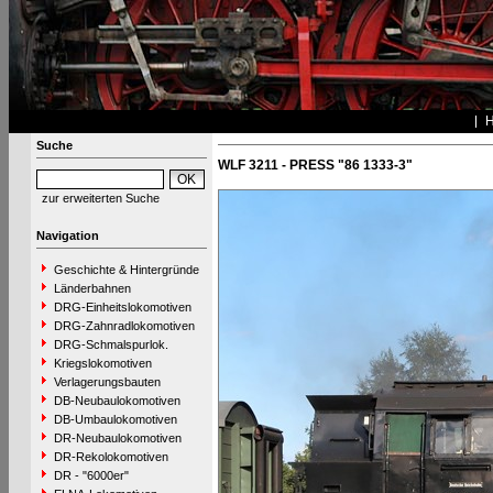
Suche
WLF 3211 - PRESS "86 1333-3"
zur erweiterten Suche
Navigation
Geschichte & Hintergründe
Länderbahnen
DRG-Einheitslokomotiven
DRG-Zahnradlokomotiven
DRG-Schmalspurlok.
Kriegslokomotiven
Verlagerungsbauten
DB-Neubaulokomotiven
DB-Umbaulokomotiven
DR-Neubaulokomotiven
DR-Rekolokomotiven
DR - "6000er"