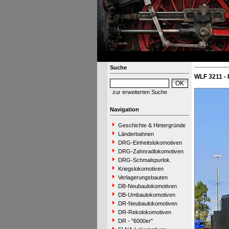
Suche
WLF 3211 -
zur erweiterten Suche
Navigation
Geschichte & Hintergründe
Länderbahnen
DRG-Einheitslokomotiven
DRG-Zahnradlokomotiven
DRG-Schmalspurlok.
Kriegslokomotiven
Verlagerungsbauten
DB-Neubaulokomotiven
DB-Umbaulokomotiven
DR-Neubaulokomotiven
DR-Rekolokomotiven
DR - "6000er"