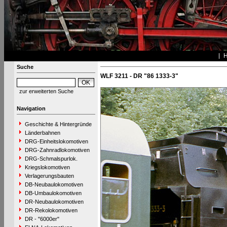
Suche
WLF 3211 - DR "86 1333-3"
zur erweiterten Suche
Navigation
Geschichte & Hintergründe
Länderbahnen
DRG-Einheitslokomotiven
DRG-Zahnradlokomotiven
DRG-Schmalspurlok.
Kriegslokomotiven
Verlagerungsbauten
DB-Neubaulokomotiven
DB-Umbaulokomotiven
DR-Neubaulokomotiven
DR-Rekolokomotiven
DR - "6000er"