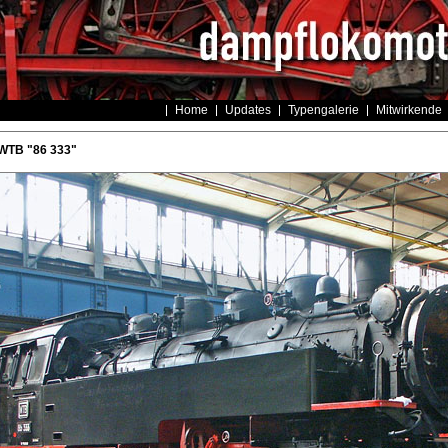
Home
Updates
Typengalerie
Mitwirkende
 WTB "86 333"