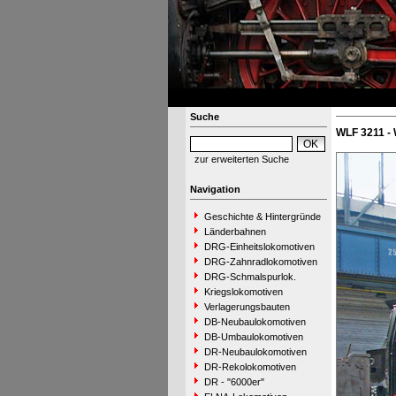
Suche
WLF 3211 -
zur erweiterten Suche
Navigation
Geschichte & Hintergründe
Länderbahnen
DRG-Einheitslokomotiven
DRG-Zahnradlokomotiven
DRG-Schmalspurlok.
Kriegslokomotiven
Verlagerungsbauten
DB-Neubaulokomotiven
DB-Umbaulokomotiven
DR-Neubaulokomotiven
DR-Rekolokomotiven
DR - "6000er"