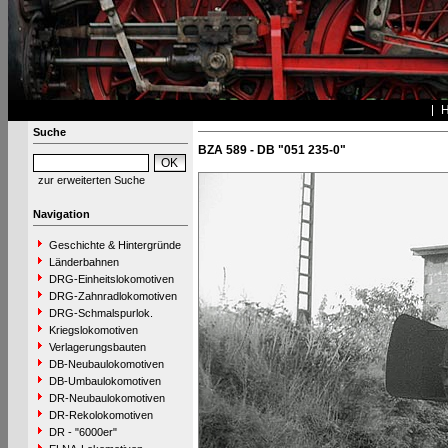
Suche
BZA 589 - DB "051 235-0"
zur erweiterten Suche
Navigation
Geschichte & Hintergründe
Länderbahnen
DRG-Einheitslokomotiven
DRG-Zahnradlokomotiven
DRG-Schmalspurlok.
Kriegslokomotiven
Verlagerungsbauten
DB-Neubaulokomotiven
DB-Umbaulokomotiven
DR-Neubaulokomotiven
DR-Rekolokomotiven
DR - "6000er"