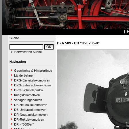
Suche
BZA 589 - DB "051 235-0"
zur erweiterten Suche
Navigation
Geschichte & Hintergründe
Länderbahnen
DRG-Einheitslokomotiven
DRG-Zahnradlokomotiven
DRG-Schmalspurlok.
Kriegslokomotiven
Verlagerungsbauten
DB-Neubaulokomotiven
DB-Umbaulokomotiven
DR-Neubaulokomotiven
DR-Rekolokomotiven
DR - "6000er"