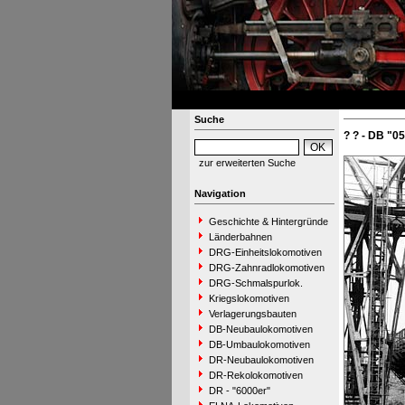
Suche
? ? - DB "0
zur erweiterten Suche
Navigation
Geschichte & Hintergründe
Länderbahnen
DRG-Einheitslokomotiven
DRG-Zahnradlokomotiven
DRG-Schmalspurlok.
Kriegslokomotiven
Verlagerungsbauten
DB-Neubaulokomotiven
DB-Umbaulokomotiven
DR-Neubaulokomotiven
DR-Rekolokomotiven
DR - "6000er"