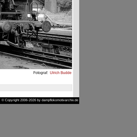
Fotograf:
Ulrich Budde
© Copyright 2006-2026 by dampflokomotivarchiv.de