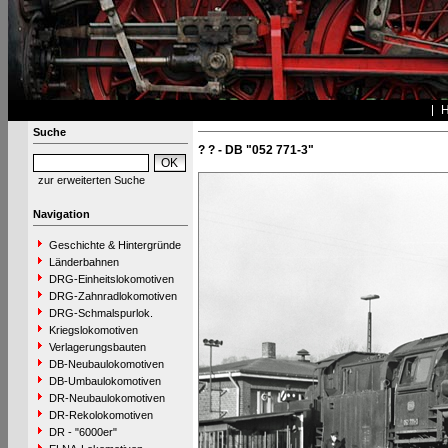
Suche
? ? - DB "052 771-3"
zur erweiterten Suche
Navigation
Geschichte & Hintergründe
Länderbahnen
DRG-Einheitslokomotiven
DRG-Zahnradlokomotiven
DRG-Schmalspurlok.
Kriegslokomotiven
Verlagerungsbauten
DB-Neubaulokomotiven
DB-Umbaulokomotiven
DR-Neubaulokomotiven
DR-Rekolokomotiven
DR - "6000er"