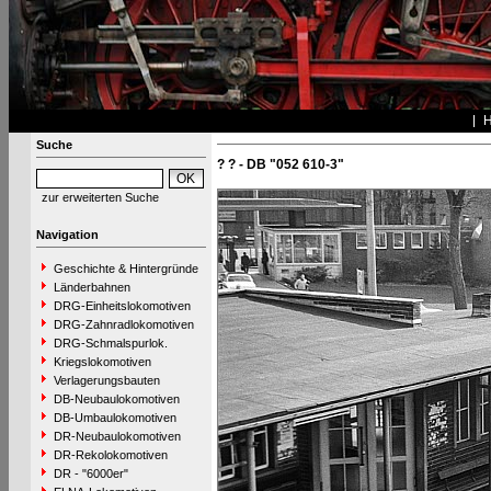
Suche
? ? - DB "052 610-3"
zur erweiterten Suche
Navigation
Geschichte & Hintergründe
Länderbahnen
DRG-Einheitslokomotiven
DRG-Zahnradlokomotiven
DRG-Schmalspurlok.
Kriegslokomotiven
Verlagerungsbauten
DB-Neubaulokomotiven
DB-Umbaulokomotiven
DR-Neubaulokomotiven
DR-Rekolokomotiven
DR - "6000er"