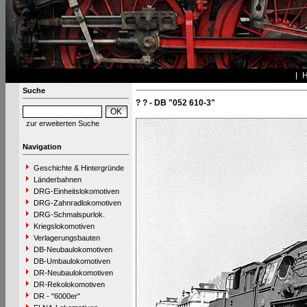
Suche
? ? - DB "052 610-3"
zur erweiterten Suche
Navigation
Geschichte & Hintergründe
Länderbahnen
DRG-Einheitslokomotiven
DRG-Zahnradlokomotiven
DRG-Schmalspurlok.
Kriegslokomotiven
Verlagerungsbauten
DB-Neubaulokomotiven
DB-Umbaulokomotiven
DR-Neubaulokomotiven
DR-Rekolokomotiven
DR - "6000er"