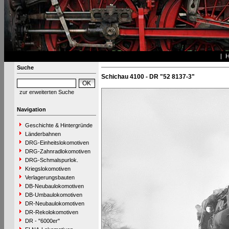
Suche
Schichau 4100 - DR "52 8137-3"
zur erweiterten Suche
Navigation
Geschichte & Hintergründe
Länderbahnen
DRG-Einheitslokomotiven
DRG-Zahnradlokomotiven
DRG-Schmalspurlok.
Kriegslokomotiven
Verlagerungsbauten
DB-Neubaulokomotiven
DB-Umbaulokomotiven
DR-Neubaulokomotiven
DR-Rekolokomotiven
DR - "6000er"