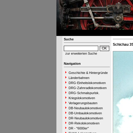
Suche
Schichau 35
zur erweiterten Suche
Navigation
Geschichte & Hintergründe
Länderbahnen
DRG-Einheitslokomotiven
DRG-Zahnradlokomotiven
DRG-Schmalspurlok.
Kriegslokomotiven
Verlagerungsbauten
DB-Neubaulokomotiven
DB-Umbaulokomotiven
DR-Neubaulokomotiven
DR-Rekolokomotiven
DR - "6000er"