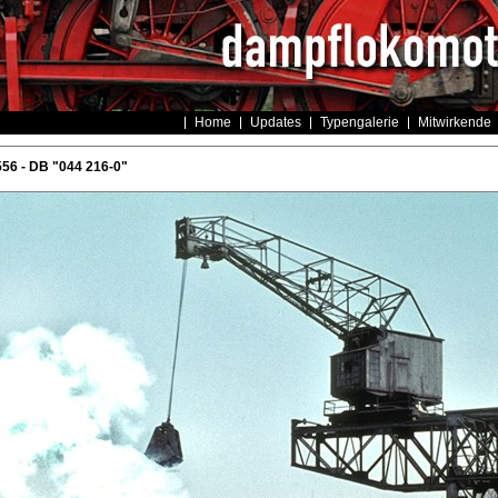
Home
Updates
Typengalerie
Mitwirkende
56 - DB "044 216-0"