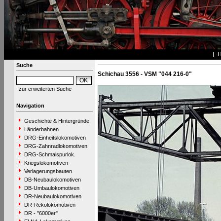
Suche
Schichau 3556 - VSM "044 216-0"
zur erweiterten Suche
Navigation
Geschichte & Hintergründe
Länderbahnen
DRG-Einheitslokomotiven
DRG-Zahnradlokomotiven
DRG-Schmalspurlok.
Kriegslokomotiven
Verlagerungsbauten
DB-Neubaulokomotiven
DB-Umbaulokomotiven
DR-Neubaulokomotiven
DR-Rekolokomotiven
DR - "6000er"