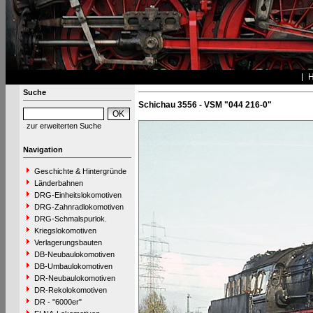
Suche
Schichau 3556 - VSM "044 216-0"
zur erweiterten Suche
Navigation
Geschichte & Hintergründe
Länderbahnen
DRG-Einheitslokomotiven
DRG-Zahnradlokomotiven
DRG-Schmalspurlok.
Kriegslokomotiven
Verlagerungsbauten
DB-Neubaulokomotiven
DB-Umbaulokomotiven
DR-Neubaulokomotiven
DR-Rekolokomotiven
DR - "6000er"