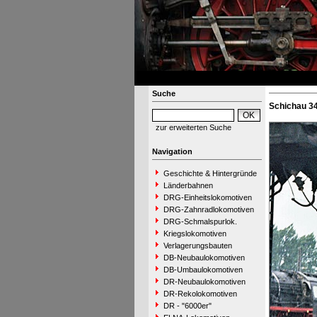
Suche
Schichau 34
zur erweiterten Suche
Navigation
Geschichte & Hintergründe
Länderbahnen
DRG-Einheitslokomotiven
DRG-Zahnradlokomotiven
DRG-Schmalspurlok.
Kriegslokomotiven
Verlagerungsbauten
DB-Neubaulokomotiven
DB-Umbaulokomotiven
DR-Neubaulokomotiven
DR-Rekolokomotiven
DR - "6000er"