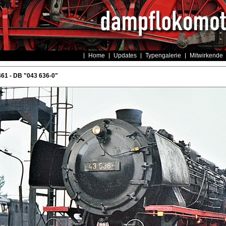
Home
Updates
Typengalerie
Mitwirkende
61 - DB "043 636-0"