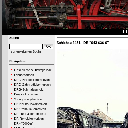
Suche
Schichau 3461 - DB "043 636-0"
zur erweiterten Suche
Navigation
Geschichte & Hintergründe
Länderbahnen
DRG-Einheitslokomotiven
DRG-Zahnradlokomotiven
DRG-Schmalspurlok.
Kriegslokomotiven
Verlagerungsbauten
DB-Neubaulokomotiven
DB-Umbaulokomotiven
DR-Neubaulokomotiven
DR-Rekolokomotiven
DR - "6000er"