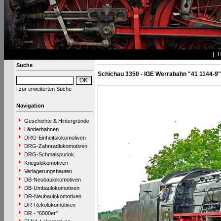
Suche
Schichau 3350 - IGE Werrabahn "41 1144-9"
zur erweiterten Suche
Navigation
Geschichte & Hintergründe
Länderbahnen
DRG-Einheitslokomotiven
DRG-Zahnradlokomotiven
DRG-Schmalspurlok.
Kriegslokomotiven
Verlagerungsbauten
DB-Neubaulokomotiven
DB-Umbaulokomotiven
DR-Neubaulokomotiven
DR-Rekolokomotiven
DR - "6000er"