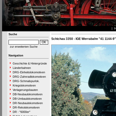
Suche
Schichau 3350 - IGE Werrabahn "41 1144-9"
zur erweiterten Suche
Navigation
Geschichte & Hintergründe
Länderbahnen
DRG-Einheitslokomotiven
DRG-Zahnradlokomotiven
DRG-Schmalspurlok.
Kriegslokomotiven
Verlagerungsbauten
DB-Neubaulokomotiven
DB-Umbaulokomotiven
DR-Neubaulokomotiven
DR-Rekolokomotiven
DR - "6000er"