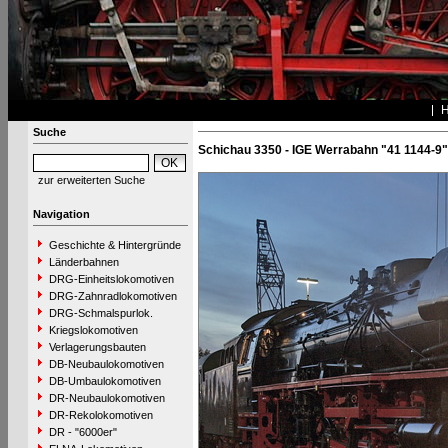
Suche
Schichau 3350 - IGE Werrabahn "41 1144-9"
zur erweiterten Suche
Navigation
Geschichte & Hintergründe
Länderbahnen
DRG-Einheitslokomotiven
DRG-Zahnradlokomotiven
DRG-Schmalspurlok.
Kriegslokomotiven
Verlagerungsbauten
DB-Neubaulokomotiven
DB-Umbaulokomotiven
DR-Neubaulokomotiven
DR-Rekolokomotiven
DR - "6000er"