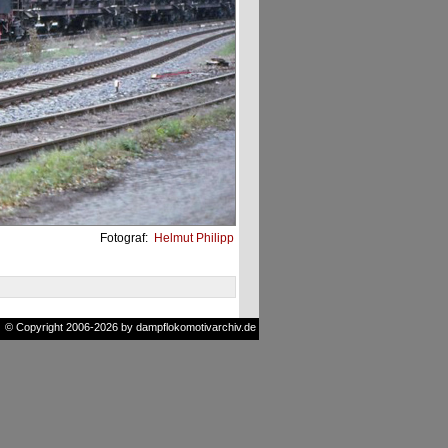
Fotograf:
Helmut Philipp
© Copyright 2006-2026 by dampflokomotivarchiv.de