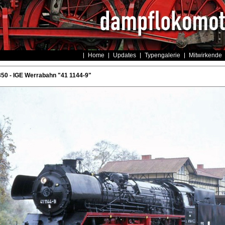
Home
Updates
Typengalerie
Mitwirkende
50 - IGE Werrabahn "41 1144-9"