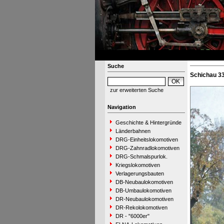
Suche
Schichau 33
zur erweiterten Suche
Navigation
Geschichte & Hintergründe
Länderbahnen
DRG-Einheitslokomotiven
DRG-Zahnradlokomotiven
DRG-Schmalspurlok.
Kriegslokomotiven
Verlagerungsbauten
DB-Neubaulokomotiven
DB-Umbaulokomotiven
DR-Neubaulokomotiven
DR-Rekolokomotiven
DR - "6000er"