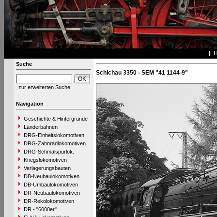
Suche
Schichau 3350 - SEM "41 1144-9"
zur erweiterten Suche
Navigation
Geschichte & Hintergründe
Länderbahnen
DRG-Einheitslokomotiven
DRG-Zahnradlokomotiven
DRG-Schmalspurlok.
Kriegslokomotiven
Verlagerungsbauten
DB-Neubaulokomotiven
DB-Umbaulokomotiven
DR-Neubaulokomotiven
DR-Rekolokomotiven
DR - "6000er"