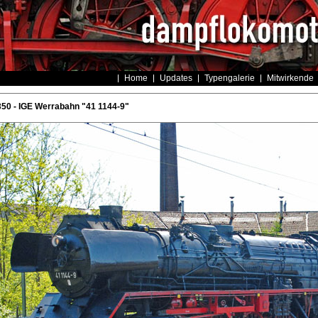
Home
Updates
Typengalerie
Mitwirkende
50 - IGE Werrabahn "41 1144-9"