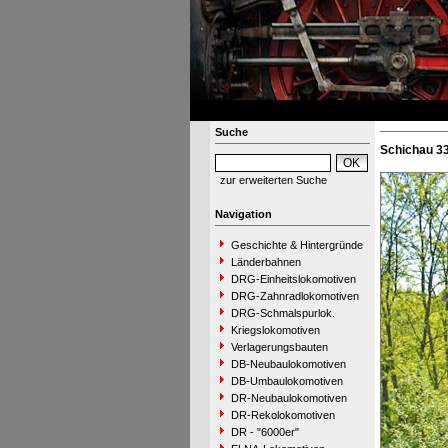
Suche
Schichau 33
zur erweiterten Suche
Navigation
Geschichte & Hintergründe
Länderbahnen
DRG-Einheitslokomotiven
DRG-Zahnradlokomotiven
DRG-Schmalspurlok.
Kriegslokomotiven
Verlagerungsbauten
DB-Neubaulokomotiven
DB-Umbaulokomotiven
DR-Neubaulokomotiven
DR-Rekolokomotiven
DR - "6000er"