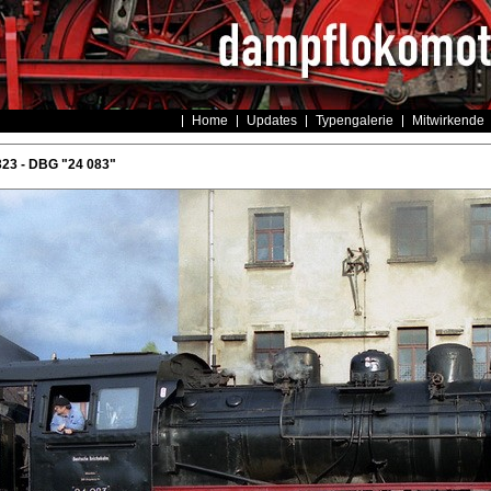
Home
Updates
Typengalerie
Mitwirkende
23 - DBG "24 083"