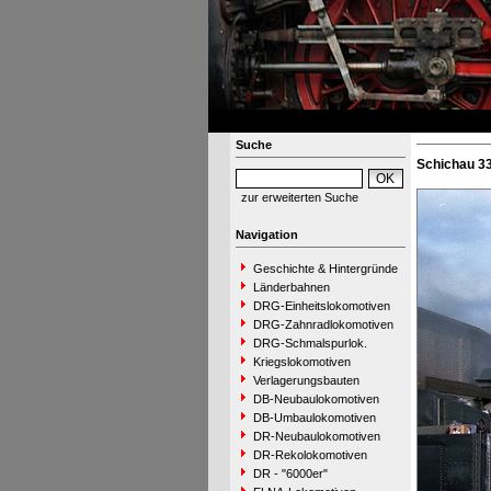
Suche
Schichau 33
zur erweiterten Suche
Navigation
Geschichte & Hintergründe
Länderbahnen
DRG-Einheitslokomotiven
DRG-Zahnradlokomotiven
DRG-Schmalspurlok.
Kriegslokomotiven
Verlagerungsbauten
DB-Neubaulokomotiven
DB-Umbaulokomotiven
DR-Neubaulokomotiven
DR-Rekolokomotiven
DR - "6000er"