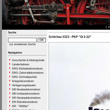
Suche
Schichau 3323 - PKP "Oi 2-22"
zur erweiterten Suche
Navigation
Geschichte & Hintergründe
Länderbahnen
DRG-Einheitslokomotiven
DRG-Zahnradlokomotiven
DRG-Schmalspurlok.
Kriegslokomotiven
Verlagerungsbauten
DB-Neubaulokomotiven
DB-Umbaulokomotiven
DR-Neubaulokomotiven
DR-Rekolokomotiven
DR - "6000er"