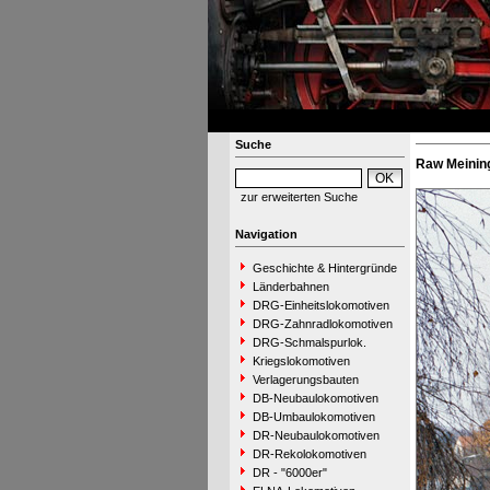
Suche
Raw Meining
zur erweiterten Suche
Navigation
Geschichte & Hintergründe
Länderbahnen
DRG-Einheitslokomotiven
DRG-Zahnradlokomotiven
DRG-Schmalspurlok.
Kriegslokomotiven
Verlagerungsbauten
DB-Neubaulokomotiven
DB-Umbaulokomotiven
DR-Neubaulokomotiven
DR-Rekolokomotiven
DR - "6000er"