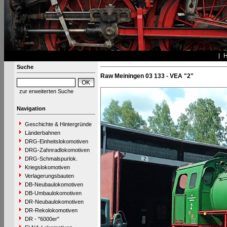
Suche
Raw Meiningen 03 133 - VEA "2"
zur erweiterten Suche
Navigation
Geschichte & Hintergründe
Länderbahnen
DRG-Einheitslokomotiven
DRG-Zahnradlokomotiven
DRG-Schmalspurlok.
Kriegslokomotiven
Verlagerungsbauten
DB-Neubaulokomotiven
DB-Umbaulokomotiven
DR-Neubaulokomotiven
DR-Rekolokomotiven
DR - "6000er"