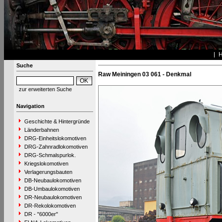
Suche
Raw Meiningen 03 061 - Denkmal
zur erweiterten Suche
Navigation
Geschichte & Hintergründe
Länderbahnen
DRG-Einheitslokomotiven
DRG-Zahnradlokomotiven
DRG-Schmalspurlok.
Kriegslokomotiven
Verlagerungsbauten
DB-Neubaulokomotiven
DB-Umbaulokomotiven
DR-Neubaulokomotiven
DR-Rekolokomotiven
DR - "6000er"