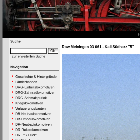
Suche
Raw Meiningen 03 061 - Kali Südharz "5"
zur erweiterten Suche
Navigation
Geschichte & Hintergründe
Länderbahnen
DRG-Einheitslokomotiven
DRG-Zahnradlokomotiven
DRG-Schmalspurlok.
Kriegslokomotiven
Verlagerungsbauten
DB-Neubaulokomotiven
DB-Umbaulokomotiven
DR-Neubaulokomotiven
DR-Rekolokomotiven
DR - "6000er"