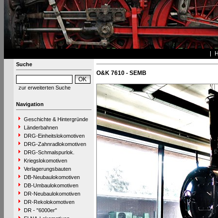
Suche
O&K 7610 - SEMB
zur erweiterten Suche
Navigation
Geschichte & Hintergründe
Länderbahnen
DRG-Einheitslokomotiven
DRG-Zahnradlokomotiven
DRG-Schmalspurlok.
Kriegslokomotiven
Verlagerungsbauten
DB-Neubaulokomotiven
DB-Umbaulokomotiven
DR-Neubaulokomotiven
DR-Rekolokomotiven
DR - "6000er"