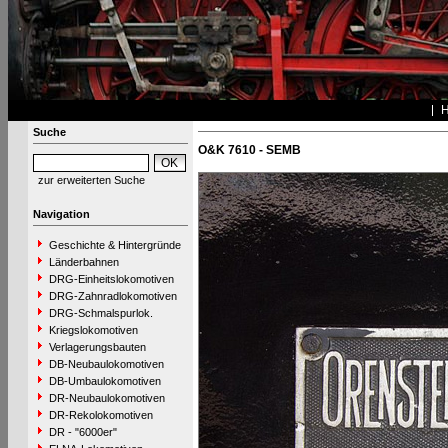
Suche
O&K 7610 - SEMB
zur erweiterten Suche
Navigation
Geschichte & Hintergründe
Länderbahnen
DRG-Einheitslokomotiven
DRG-Zahnradlokomotiven
DRG-Schmalspurlok.
Kriegslokomotiven
Verlagerungsbauten
DB-Neubaulokomotiven
DB-Umbaulokomotiven
DR-Neubaulokomotiven
DR-Rekolokomotiven
DR - "6000er"