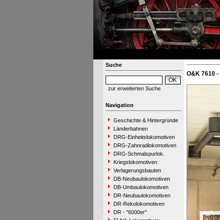
Suche
O&K 7610 
zur erweiterten Suche
Navigation
Geschichte & Hintergründe
Länderbahnen
DRG-Einheitslokomotiven
DRG-Zahnradlokomotiven
DRG-Schmalspurlok.
Kriegslokomotiven
Verlagerungsbauten
DB-Neubaulokomotiven
DB-Umbaulokomotiven
DR-Neubaulokomotiven
DR-Rekolokomotiven
DR - "6000er"