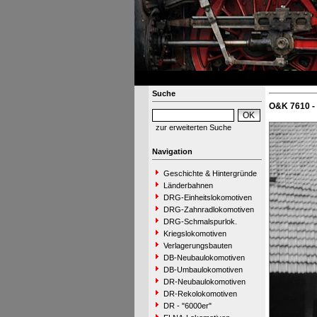
Suche
O&K 7610 -
zur erweiterten Suche
Navigation
Geschichte & Hintergründe
Länderbahnen
DRG-Einheitslokomotiven
DRG-Zahnradlokomotiven
DRG-Schmalspurlok.
Kriegslokomotiven
Verlagerungsbauten
DB-Neubaulokomotiven
DB-Umbaulokomotiven
DR-Neubaulokomotiven
DR-Rekolokomotiven
DR - "6000er"