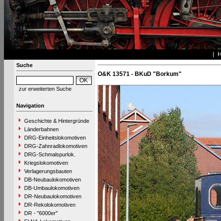
Suche
O&K 13571 - BKuD "Borkum"
zur erweiterten Suche
Navigation
Geschichte & Hintergründe
Länderbahnen
DRG-Einheitslokomotiven
DRG-Zahnradlokomotiven
DRG-Schmalspurlok.
Kriegslokomotiven
Verlagerungsbauten
DB-Neubaulokomotiven
DB-Umbaulokomotiven
DR-Neubaulokomotiven
DR-Rekolokomotiven
DR - "6000er"