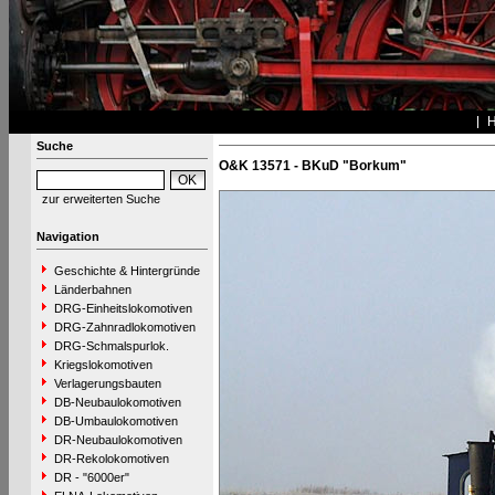
Suche
O&K 13571 - BKuD "Borkum"
zur erweiterten Suche
Navigation
Geschichte & Hintergründe
Länderbahnen
DRG-Einheitslokomotiven
DRG-Zahnradlokomotiven
DRG-Schmalspurlok.
Kriegslokomotiven
Verlagerungsbauten
DB-Neubaulokomotiven
DB-Umbaulokomotiven
DR-Neubaulokomotiven
DR-Rekolokomotiven
DR - "6000er"