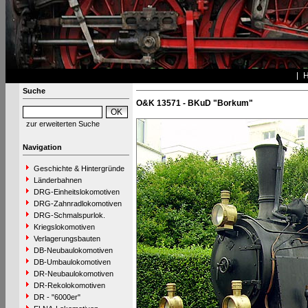
Suche
O&K 13571 - BKuD "Borkum"
zur erweiterten Suche
Navigation
Geschichte & Hintergründe
Länderbahnen
DRG-Einheitslokomotiven
DRG-Zahnradlokomotiven
DRG-Schmalspurlok.
Kriegslokomotiven
Verlagerungsbauten
DB-Neubaulokomotiven
DB-Umbaulokomotiven
DR-Neubaulokomotiven
DR-Rekolokomotiven
DR - "6000er"