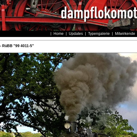
Home
Updates
Typengalerie
Mitwirkende
- RüBB "99 4011-5"