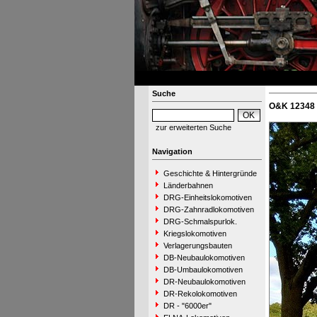
Suche
O&K 12348 
zur erweiterten Suche
Navigation
Geschichte & Hintergründe
Länderbahnen
DRG-Einheitslokomotiven
DRG-Zahnradlokomotiven
DRG-Schmalspurlok.
Kriegslokomotiven
Verlagerungsbauten
DB-Neubaulokomotiven
DB-Umbaulokomotiven
DR-Neubaulokomotiven
DR-Rekolokomotiven
DR - "6000er"