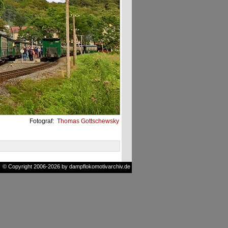
Fotograf:
Thomas Gottschewsky
© Copyright 2006-2026 by dampflokomotivarchiv.de