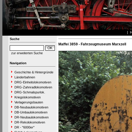
Suche
Maffei 3859 - Fahrzeugmuseum Marxzell
zur erweiterten Suche
Navigation
Geschichte & Hintergründe
Länderbahnen
DRG-Einheitslokomotiven
DRG-Zahnradlokomotiven
DRG-Schmalspurlok.
Kriegslokomotiven
Verlagerungsbauten
DB-Neubaulokomotiven
DB-Umbaulokomotiven
DR-Neubaulokomotiven
DR-Rekolokomotiven
DR - "6000er"