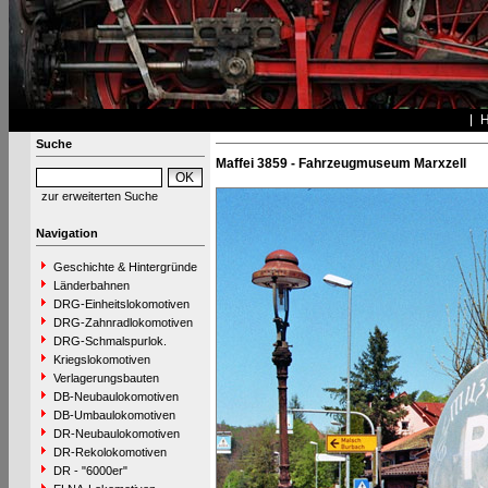
Suche
Maffei 3859 - Fahrzeugmuseum Marxzell
zur erweiterten Suche
Navigation
Geschichte & Hintergründe
Länderbahnen
DRG-Einheitslokomotiven
DRG-Zahnradlokomotiven
DRG-Schmalspurlok.
Kriegslokomotiven
Verlagerungsbauten
DB-Neubaulokomotiven
DB-Umbaulokomotiven
DR-Neubaulokomotiven
DR-Rekolokomotiven
DR - "6000er"