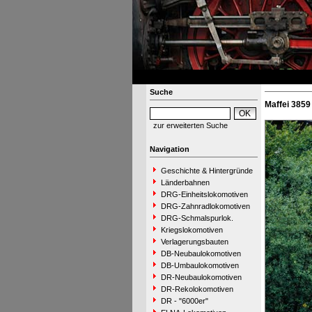
Suche
Maffei 3859
zur erweiterten Suche
Navigation
Geschichte & Hintergründe
Länderbahnen
DRG-Einheitslokomotiven
DRG-Zahnradlokomotiven
DRG-Schmalspurlok.
Kriegslokomotiven
Verlagerungsbauten
DB-Neubaulokomotiven
DB-Umbaulokomotiven
DR-Neubaulokomotiven
DR-Rekolokomotiven
DR - "6000er"