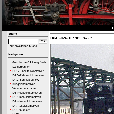
Suche
LKM 32024 - DR "099 747-8"
zur erweiterten Suche
Navigation
Geschichte & Hintergründe
Länderbahnen
DRG-Einheitslokomotiven
DRG-Zahnradlokomotiven
DRG-Schmalspurlok.
Kriegslokomotiven
Verlagerungsbauten
DB-Neubaulokomotiven
DB-Umbaulokomotiven
DR-Neubaulokomotiven
DR-Rekolokomotiven
DR - "6000er"