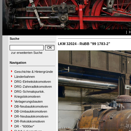
Suche
LKM 32024 - RüBB "99 1783-2"
zur erweiterten Suche
Navigation
Geschichte & Hintergründe
Länderbahnen
DRG-Einheitslokomotiven
DRG-Zahnradlokomotiven
DRG-Schmalspurlok.
Kriegslokomotiven
Verlagerungsbauten
DB-Neubaulokomotiven
DB-Umbaulokomotiven
DR-Neubaulokomotiven
DR-Rekolokomotiven
DR - "6000er"