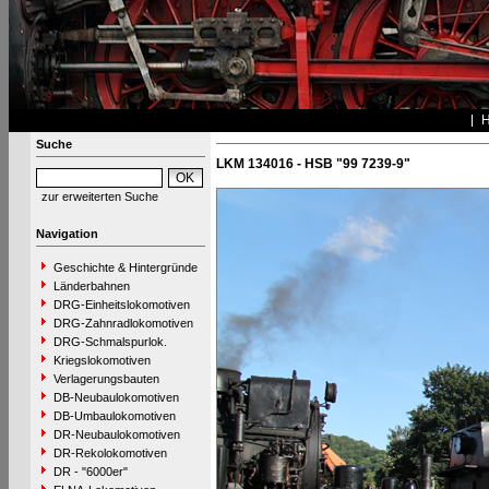
Suche
LKM 134016 - HSB "99 7239-9"
zur erweiterten Suche
Navigation
Geschichte & Hintergründe
Länderbahnen
DRG-Einheitslokomotiven
DRG-Zahnradlokomotiven
DRG-Schmalspurlok.
Kriegslokomotiven
Verlagerungsbauten
DB-Neubaulokomotiven
DB-Umbaulokomotiven
DR-Neubaulokomotiven
DR-Rekolokomotiven
DR - "6000er"