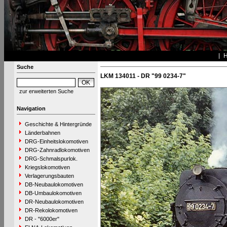
Suche
LKM 134011 - DR "99 0234-7"
zur erweiterten Suche
Navigation
Geschichte & Hintergründe
Länderbahnen
DRG-Einheitslokomotiven
DRG-Zahnradlokomotiven
DRG-Schmalspurlok.
Kriegslokomotiven
Verlagerungsbauten
DB-Neubaulokomotiven
DB-Umbaulokomotiven
DR-Neubaulokomotiven
DR-Rekolokomotiven
DR - "6000er"