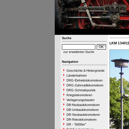
Suche
LKM 134011
zur erweiterten Suche
Navigation
Geschichte & Hintergründe
Länderbahnen
DRG-Einheitslokomotiven
DRG-Zahnradlokomotiven
DRG-Schmalspurlok.
Kriegslokomotiven
Verlagerungsbauten
DB-Neubaulokomotiven
DB-Umbaulokomotiven
DR-Neubaulokomotiven
DR-Rekolokomotiven
DR - "6000er"