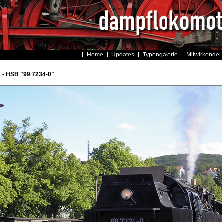
Home
Updates
Typengalerie
Mitwirkende
 - HSB "99 7234-0"